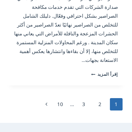
صدارة الشركات التي تقدم خدمات مكافحة
الصراصير بشكل احترافي وفعّال. دليلك الشامل
للتخلص من الصراصير نهائيًا تعدّ الصراصير من أكثر
الحشرات المزعجة والناقلة للأمراض التي يعاني منها
سكان المدينة . ورغم المحاولات المنزلية المستمرة
للتخلص منها، إلا أن بقاءها وانتشارها يعكس أهمية
الاستعانة بجهات…
شركة
إقرأ المزيد
مكافحة
الصراصير/0501175141
تنقل
الصفحة
10
…
3
2
1
الصفحة
التالية