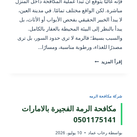
فإنه غالبًا يتوقع أن تبدأ عملية المكافحة داخل المنزل
مباشرة. لكن الواقع مختلف تمامًا. في مدينة العين،
لا يبدأ الخبير الحقيقي بفحص الأبواب أو الأثاث، بل
يبدأ بالنظر إلى البيئة المحيطة بالعقار بالكامل.
والسبب بسيط؛ فالرمة لا ترى حدود السور، بل ترى
مصدرًا للغذاء، ورطوبة مناسبة، ومسارًا…
مكافحة
إقرأ المزيد
الرمة
العين
بالإمارات:
لماذا
شركة مكافحة الرمه
تبدأ
المعاينة
مكافحة الرمة الفجيرة بالامارات
خارج
0501175141
المنزل
قبل
بواسطة
رحاب عماد
10 يوليو، 2026
أن