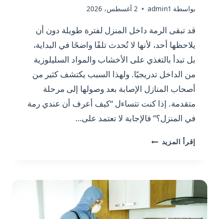
بواسطة
admin1
2 أغسطس، 2026
قد تبقى الرمة داخل المنزل لفترة طويلة دون أن
يلاحظها أحد، لأنها لا تُحدث تلفًا واضحًا في البداية،
بل تبدأ بالتغذي على الأخشاب والمواد السليلوزية
من الداخل تدريجيًا. ولهذا السبب يكتشف كثير من
أصحاب المنازل الإصابة بعد وصولها إلى مرحلة
متقدمة. إذا كنت تتساءل “كيف أعرف أن عندي رمة
في المنزل؟” فالإجابة لا تعتمد على…
كيف
إقرأ المزيد
أعرف
أن
عندي
رمة
في
المنزل؟