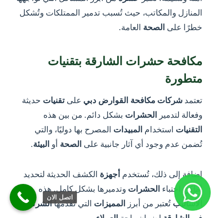
المنازل والمكاتب، حيث تُسبب تدمير الممتلكات وتُشكل
خطرًا على
الصحة
العامة.
مكافحة حشرات الشارقة بتقنيات
متطورة
تعتمد
شركات
مكافحة القوارض دبي
على
تقنيات
حديثة
وفعالة لتدمير
الحشرات
بشكل دائم. من بين هذه
التقنيات
استخدام
المبيدات
المصرح بها دوليًا، والتي
تُضمن عدم وجود أي آثار جانبية على
الصحة
أو
البيئة
.
إضافة إلى ذلك، تُستخدم
أجهزة
الكشف الحديثة لتحديد
أماكن اختباء
الحشرات
وتدميرها بشكل كامل. هذه
اتصل الان
الأساليب
تُعتبر من أبرز
المميزات
التي تُقدمها
الشركات
في
الشارقة
لضمان راحة
العملاء
.