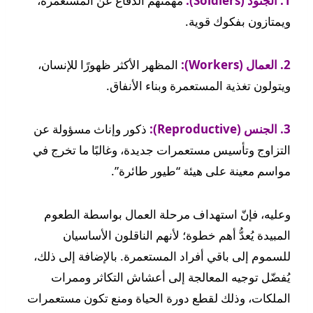
1. الجنود (Soldiers):
مهمتهم الدفاع عن المستعمرة،
ويمتازون بفكوك قوية.
2. العمال (Workers):
المظهر الأكثر ظهورًا للإنسان،
ويتولون تغذية المستعمرة وبناء الأنفاق.
3. الجنس (Reproductive):
ذكور وإناث مسؤولة عن
التزاوج وتأسيس مستعمرات جديدة، وغالبًا ما تخرج في
مواسم معينة على هيئة “طيور طائرة”.
وعليه، فإنّ استهداف مرحلة العمال بواسطة الطعوم
المبيدة يُعدُّ أهم خطوة؛ لأنهم الناقلون الأساسيان
للسموم إلى باقي أفراد المستعمرة. بالإضافة إلى ذلك،
يُفضّل توجيه المعالجة إلى أعشاش التكاثر وممرات
الملكات، وذلك لقطع دورة الحياة ومنع تكون مستعمرات