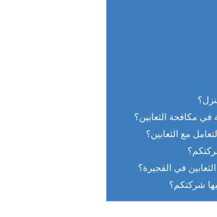
نزل؟
 في مكافحة الثعابين؟
تعامل مع الثعابين؟
ركتكم؟
لثعابين في الفجيرة؟
يها شركتكم؟