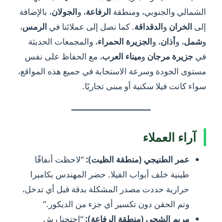
الشمالي والجنوبي، ومنطقة
الرفاعة
، و
الجولان
، بالإضافة
إلى
الخران
و
الدقداقة
. كما نصل إلى عملائنا في
الرمس
،
و
شمل
، و
أذان
، و
الجزيرة الحمراء
، والمجمعات الحديثة
في
جزيرة مرجان
و
ميناء العرب
، مع الحفاظ على نفس
مستوى الجودة وسرعة الاستجابة في جميع هذه المواقع،
سواء كانت فيلا سكنية أو مبنى تجاريًا.
آراء العملاء
عمر الطنيجي (منطقة الظيت):
“لاحظت أنفاقًا
طينية خلف أبواب الفيلا. حضر المهندس بكاميرا
حرارية حددت مصدر المشكلة بدقة قبل أي تدخل،
وتم الحقن دون تكسير أي جزء من الديكور.”
مريم الشحي (منطقة الرفاعة):
“احتجنا رش